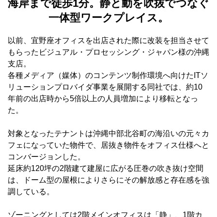
海岸まで徒歩1分。静と動を吹抜でつなぐ
一体型ワークプレイス。
以前、宜野座オフィスを出店された際に改装を担当させて
もらったビジュアル・プロセッシング・ジャパン様の沖縄
支店。
各種メディア（媒体）のコンテンツ制作環境へ向けたITソ
リューションプロバイダ事業を展開する同社では、約10
年前の出店時から5倍以上の人員増加により移転となっ
た。
対象となったテナントは沖縄中部北谷町の海沿いの元々カ
フェになっていた物件で、居抜き物件をオフィス仕様へと
コンバージョンした。
延床約120坪の2階建て建屋に広がる圧巻の吹き抜け空間
は、ドーム型の屋根によりさらにその解放感と存在感を強
調している。
ゾーニングとしては2階メインオフィスは「静」、1階カ