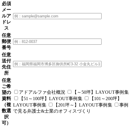
必須
メー
ルア
ドレ
ス
任意
郵便
番号
任意
送付
先住
所
任意
ご希
アドアルファ会社概況
【～50坪】LAYOUT事例集
望の
資料
【51～100坪】LAYOUT事例集
【101～200坪】
（複
LAYOUT事例集
【201坪～】LAYOUT事例集
事例
数選
で見る弁護士&士業のオフィスづくり
択
可）