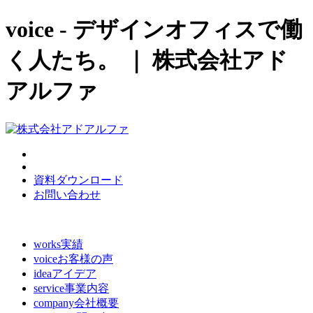
voice - デザインオフィスで働
く人たち。 ｜ 株式会社アド
アルファ
資料ダウンロード
お問い合わせ
works
実績
voice
お客様の声
idea
アイデア
service
事業内容
company
会社概要