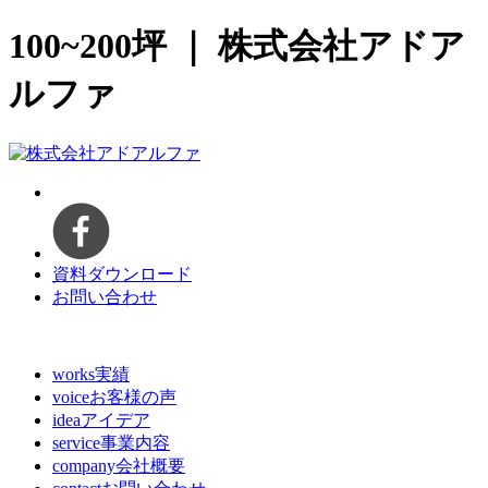
100~200坪 ｜ 株式会社アドア
ルファ
資料ダウンロード
お問い合わせ
works
実績
voice
お客様の声
idea
アイデア
service
事業内容
company
会社概要