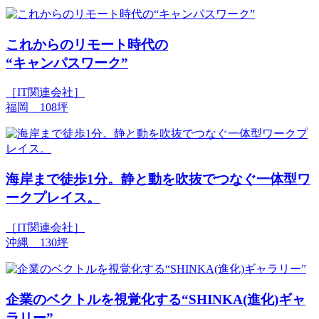
これからのリモート時代の
“キャンパスワーク”
［IT関連会社］
福岡 108坪
海岸まで徒歩1分。静と動を吹抜でつなぐ一体型ワ
ークプレイス。
［IT関連会社］
沖縄 130坪
企業のベクトルを視覚化する“SHINKA(進化)ギャ
ラリー”