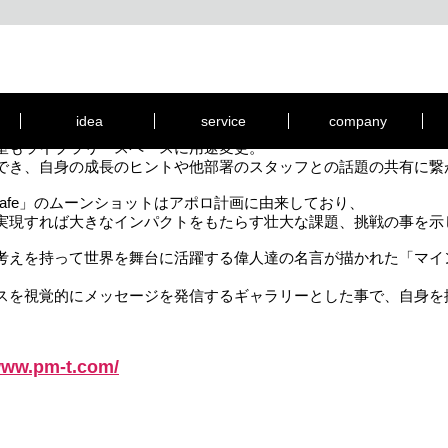
“SHINKA(進化)ギャラリー”
株式会社ピーエムティー様。
ワークスペースを持つ同社。
タイムに必ず立ち寄る食堂スペースを多目的に利用できる空間に改
idea
service
company
室もライブラリースペースに用途変更。
でき、自身の成長のヒントや他部署のスタッフとの話題の共有に繋
 Cafe」のムーンショットはアポロ計画に由来しており、
実現すれば大きなインパクトをもたらす壮大な課題、挑戦の事を示
考えを持って世界を舞台に活躍する偉人達の名言が描かれた「マイ
スを視覚的にメッセージを発信するギャラリーとした事で、自身を
/www.pm-t.com/