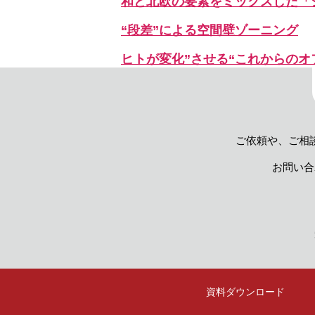
和と北欧の要素をミックスした「ジ
“段差”による空間壁ゾーニング
ヒトが変化”させる“これからのオ
ご依頼や、ご相
お問い合
資料
ダウンロード