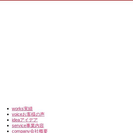
works
実績
voice
お客様の声
idea
アイデア
service
事業内容
company
会社概要