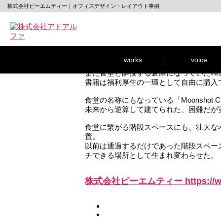
株式会社ピーエムティー｜オフィスデザイン・レイアウト事例
企業のベクトルを視覚化する
超精密加工技術を軸に事業展開している
大人数ゆえ、部署毎に棟を跨ぎ横断的に
今回のプロジェクトでは出退勤やランチ
works
voice
また食堂と隣接する倉庫になっていた和
書籍は福利厚生の一環として自由に購入
食堂の名称にもなっている「Moonshot
未来から逆算して建てられた、困難だが
食堂に繋がる階段スペースにも、壮大な
置。
以前は通過するだけであった階段スペー
チできる場所として生まれ変わらせた。
株式会社ピーエムティー
https:/