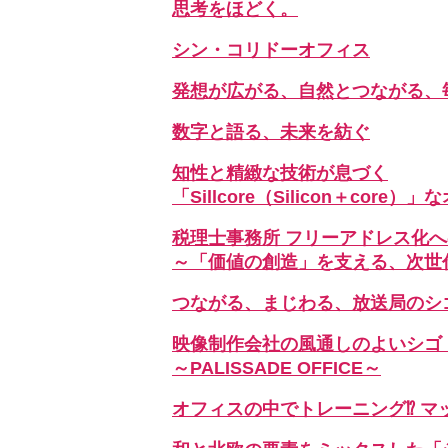
思考をほどく。
シン・コリドーオフィス
発想が広がる、自然とつながる、
数字と語る、未来を紡ぐ
知性と精緻な技術が息づく
「Sillcore（Silicon＋core）
税理士事務所 フリーアドレス化
～「価値の創造」を支える、次世
つながる、まじわる、放送局のシ
映像制作会社の風通しのよいシゴ
～PALISSADE OFFICE～
オフィスの中でトレーニング⁉ マ