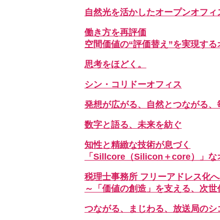
自然光を活かしたオープンオフィ
働き方を再評価
空間価値の“評価替え”を実現する
思考をほどく。
シン・コリドーオフィス
発想が広がる、自然とつながる、
数字と語る、未来を紡ぐ
知性と精緻な技術が息づく
「Sillcore（Silicon＋core）
税理士事務所 フリーアドレス化
～「価値の創造」を支える、次世
つながる、まじわる、放送局のシ