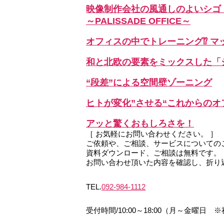
映像制作会社の風通しのよいシゴ
～PALISSADE OFFICE～
オフィスの中でトレーニング⁉ マ
和と北欧の要素をミックスした「ジ
“段差”による空間壁ゾーニング
ヒトが変化”させる“これからのオ
アッと驚くおもしろさを！
［ お気軽にお問い合わせください。 ］
ご依頼や、ご相談、サービスについての
資料ダウンロード、
ご相談は無料です。
お問い合わせ頂いた内容を確認し、
折り
TEL.
092-984-1112
受付時間/10:00～18:00
（月～金曜日 ※