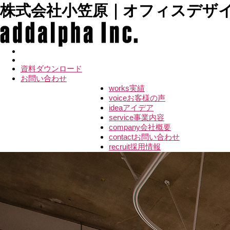
株式会社小笠原｜オフィスデザ
資料ダウンロード
お問い合わせ
works
実績
voice
お客様の声
idea
アイデア
service
事業内容
company
会社概要
contact
お問い合わせ
recruit
採用情報