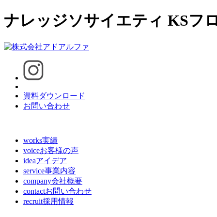
ナレッジソサイエティ KSフ
資料ダウンロード
お問い合わせ
works
実績
voice
お客様の声
idea
アイデア
service
事業内容
company
会社概要
contact
お問い合わせ
recruit
採用情報