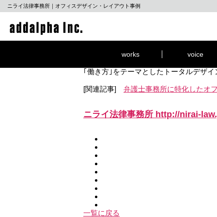
ニライ法律事務所｜オフィスデザイン・レイアウト事例
活気が伝わるオープンワ
沖縄県那覇市。弁護士である施主の事務
既存の躯体を生かした内装デザインとコ
今回、オフィス空間のみならず、CI計画
works
voice
｢働き方｣をテーマとしたトータルデザ
[関連記事]
弁護士事務所に特化したオ
ニライ法律事務所
http://nirai-law
一覧に戻る