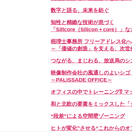
数字と語る、未来を紡ぐ
知性と精緻な技術が息づく
「Sillcore（Silicon＋core）
税理士事務所 フリーアドレス化
～「価値の創造」を支える、次世
つながる、まじわる、放送局のシ
映像制作会社の風通しのよいシゴ
～PALISSADE OFFICE～
オフィスの中でトレーニング⁉ マ
和と北欧の要素をミックスした「ジ
“段差”による空間壁ゾーニング
ヒトが変化”させる“これからのオ