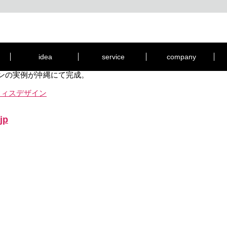
ークスペース
所開業プロジェクト。
ストバランスを考慮した、ジャンクオフィスならではの特性が生か
・ブランディングとしてのロゴ・サイン・及びビジネスツール[名刺
idea
service
company
インの実例が沖縄にて完成。
フィスデザイン
.jp