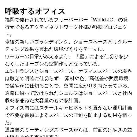
呼吸するオフィス
福岡で発行されているフリーペーパー「World JC」の発
行元であるアクティネットワーク社様の移転プロジェク
ト。
今後の新しいブランディング、ショースペースとリクルー
ティング効果を兼ねた環境づくりをテーマに、
ワーカーの日常がみえるよう、 「壁」による仕切りを少
なくしたオープンな空間作りとなっている。
エントランスとショースペース、オフィススペースの境界
は敢えて明確に仕切らず、 素材や色、高低差や照度環境
で緩やかに仕切ることで、空間に広がりを持たせている。
通路に沿って設けられたシェルフはショースペースと社内
収納を兼ねた大容量のものを計画。
オフィス内にはスチールキャビネットを置かない運用計画
で不要な書類によるスペースの圧迫を防止する効果を狙っ
た。
通路奥のミーティングスペースからは、前面のけやきの並