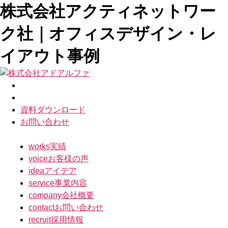
株式会社アクティネットワー
ク社｜オフィスデザイン・レ
イアウト事例
資料ダウンロード
お問い合わせ
works
実績
voice
お客様の声
idea
アイデア
service
事業内容
company
会社概要
contact
お問い合わせ
recruit
採用情報