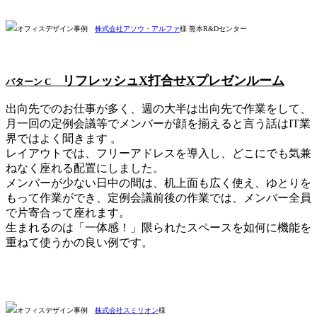
オフィスデザイン事例
株式会社アソウ・アルファ
様 熊本R&Dセンター
リフレッシュX打合せXプレゼンルーム
パターン C
出向先でのお仕事が多く、週の大半は出向先で作業をして、
月一回の定例会議等でメンバーが顔を揃えると言う話はIT業
界ではよく聞きます 。
レイアウトでは、フリーアドレスを導入し、どこにでも気兼
ねなく座れる配置にしました。
メンバーが少ない日中の間は、机上面も広く使え、ゆとりを
もって作業ができ、定例会議前後の作業では、メンバー全員
で片寄合って座れます。
生まれるのは「一体感！」限られたスペースを如何に機能を
重ねて使うかの良い例です。
オフィスデザイン事例
株式会社スミリオン
様