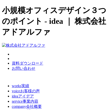
小規模オフィスデザイン３つ
のポイント - idea ｜ 株式会社
アドアルファ
資料ダウンロード
お問い合わせ
works
実績
voice
お客様の声
idea
アイデア
service
事業内容
company
会社概要