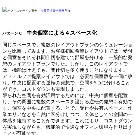
オフィスデザイン事例
吉田司法書士事務所
様
中央個室による４スペース化
パターン C
同じスペースで、複数のレイアウトプランのシミュレーショ
ンを比較してみます。お客様初回希望レイアウトでは、受付
と個室をそれぞれ間仕切を建てて部屋を分ける、一般的な発
想のレイアウトプランでした。しかし、このレイアウトで
は、機能は叶えても、間仕切を多く使うことになります。
アドアルファ提案レイアウトでは、必要な個室数を一個に絞
り、中央に配置する逆転の発想で、空間を5つに分けること
ができ、コストダウンも実現しました。
限られた空間を有効活用するためには、中央に個室を配置
し、その周囲に複数のスペースを設ける逆転の発想も有効で
す。個室を中央に配置することで、受付や共有スペース、作
業エリアなどを自然に区分けしつつ、全体としての空間の一
体感を維持することができます。これにより、コストダウン
を実現しながらも、機能的で快適なオフィス環境を作り出す
ことが可能です。