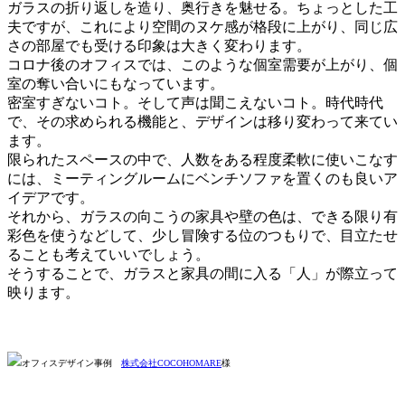
ガラスの折り返しを造り、奥行きを魅せる。ちょっとした工
夫ですが、これにより空間のヌケ感が格段に上がり、同じ広
さの部屋でも受ける印象は大きく変わります。
コロナ後のオフィスでは、このような個室需要が上がり、個
室の奪い合いにもなっています。
密室すぎないコト。そして声は聞こえないコト。時代時代
で、その求められる機能と、デザインは移り変わって来てい
ます。
限られたスペースの中で、人数をある程度柔軟に使いこなす
には、ミーティングルームにベンチソファを置くのも良いア
イデアです。
それから、ガラスの向こうの家具や壁の色は、できる限り有
彩色を使うなどして、少し冒険する位のつもりで、目立たせ
ることも考えていいでしょう。
そうすることで、ガラスと家具の間に入る「人」が際立って
映ります。
オフィスデザイン事例
株式会社COCOHOMARE
様