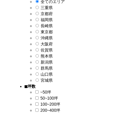
全てのエリア
三重県
京都府
福岡県
長崎県
東京都
沖縄県
大阪府
佐賀県
熊本県
新潟県
群馬県
山口県
宮城県
◼︎坪数
~50坪
50~100坪
100~200坪
200~400坪