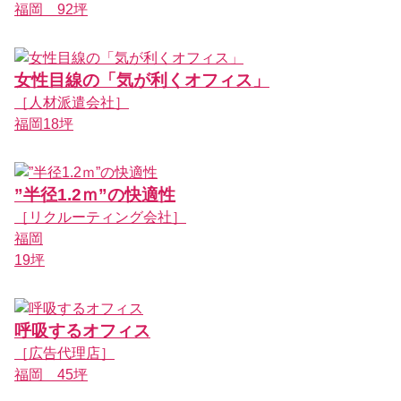
福岡 92坪
女性目線の「気が利くオフィス」
［人材派遣会社］
福岡18坪
”半径1.2ｍ”の快適性
［リクルーティング会社］
福岡
19坪
呼吸するオフィス
［広告代理店］
福岡 45坪