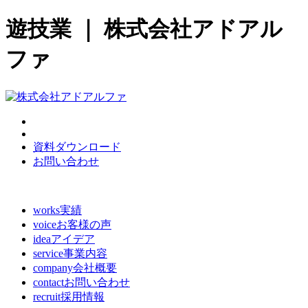
遊技業 ｜ 株式会社アドアル
ファ
資料ダウンロード
お問い合わせ
works
実績
voice
お客様の声
idea
アイデア
service
事業内容
company
会社概要
contact
お問い合わせ
recruit
採用情報