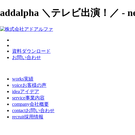
addalpha ＼テレビ出演！／ -
資料ダウンロード
お問い合わせ
works
実績
voice
お客様の声
idea
アイデア
service
事業内容
company
会社概要
contact
お問い合わせ
recruit
採用情報