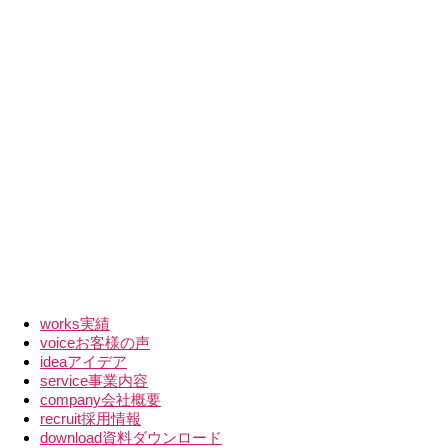
works
実績
voice
お客様の声
idea
アイデア
service
事業内容
company
会社概要
recruit
採用情報
download
資料ダウンロード