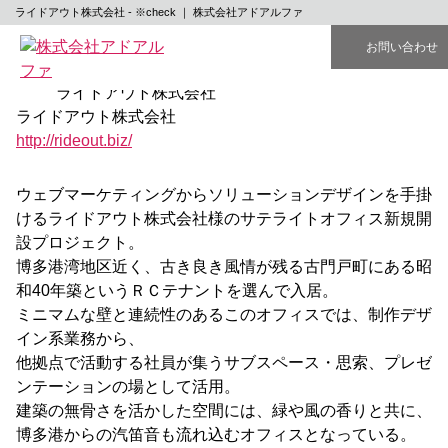
汽笛の聞こえるオフィス
ライドアウト株式会社 - ※check ｜ 株式会社アドアルファ
HOME
お問い合わせ
※check
ライドアウト株式会社
ライドアウト株式会社
http://rideout.biz/
ウェブマーケティングからソリューションデザインを手掛
けるライドアウト株式会社様のサテライトオフィス新規開
設プロジェクト。
博多港湾地区近く、古き良き風情が残る古門戸町にある昭
和40年築というＲＣテナントを選んで入居。
ミニマムな壁と連続性のあるこのオフィスでは、制作デザ
イン系業務から、
他拠点で活動する社員が集うサブスペース・思索、プレゼ
ンテーションの場として活用。
建築の無骨さを活かした空間には、緑や風の香りと共に、
博多港からの汽笛音も流れ込むオフィスとなっている。