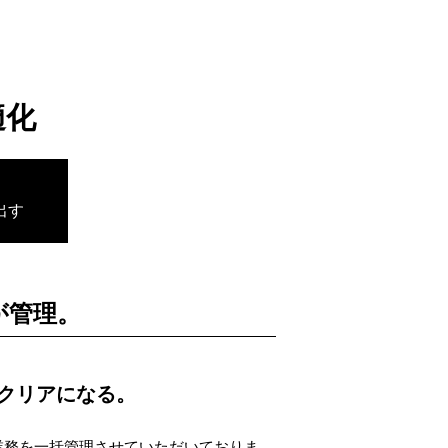
適化
、
出す
が管理。
クリアになる。
業務を一括管理させていただいておりま