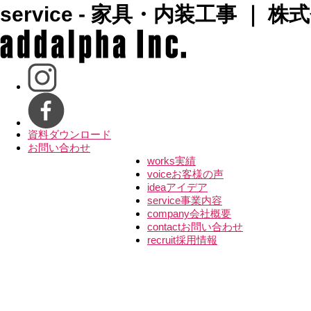
service - 家具・内装工事 ｜
資料ダウンロード
お問い合わせ
works
実績
voice
お客様の声
idea
アイデア
service
事業内容
company
会社概要
contact
お問い合わせ
recruit
採用情報