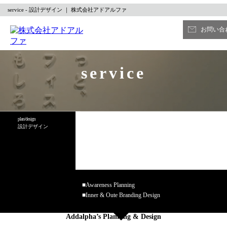
service - 設計デザイン ｜ 株式会社アドアルファ
お問い合
service
plan/design
furniture/interior
building/renovation
設計デザイン
家具・内装工事
オフィスビル
バリューアップ
■Awareness Planning
■Inner & Oute Branding Design
Addalpha’s Planning & Design