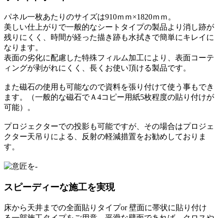
パネル一枚あたりのサイズは910ｍｍ×1820ｍｍ。
美しい仕上がりで一般的なシートタイプの製品より消し跡が
残りにくく、時間が経った描き跡も水拭きで簡単にキレイに
なります。
表面の劣化に配慮した特殊フィルム加工により、表面コーテ
ィングが剥がれにくく、長くお使い頂ける製品です。
また磁石の使用も可能なので資料を張り付けて使う事もでき
ます。（一般的な磁石でＡ4コピー用紙5枚程度の貼り付けが
可能）。
プロジェクターでの投影も可能ですが、その場合はプロジェ
クター天吊りによる、反射の軽減措置をお勧めしておりま
す。
スピーディーな施工を実現
床から天井までの全面貼りタイプor 壁面に帯状に貼り付け
る一部施工タイプをご用意。平滑な壁面であれば、クロスや