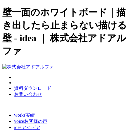
壁一面のホワイトボード｜描
き出したら止まらない描ける
壁 - idea ｜ 株式会社アドアル
ファ
資料ダウンロード
お問い合わせ
works
実績
voice
お客様の声
idea
アイデア