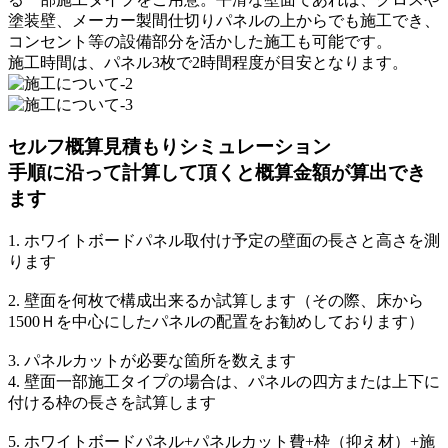
塗装壁、メーカー製間仕切りパネルの上からでも施工でき、
コンセント等の設備部分を活かした施工も可能です。
施工時間は、パネル3枚で2時間程度が目安となります。
セルフ概算見積もりシミュレーション
手順に沿って計算して頂くと概算金額が算出でき
ます
1. ホワイトボードパネル取付け予定の壁面の長さと高さを測
ります
2. 壁面を何枚で構成出来るか試算します（その際、床から
1500Ｈを中心にしたパネルの配置をお勧めしております）
3. パネルカットが必要な箇所を数えます
4. 壁面一部施工タイプの場合は、パネルの四方または上下に
付ける枠の長さを試算します
5. ホワイトボードパネル+パネルカット費+枠（抑え材）+施